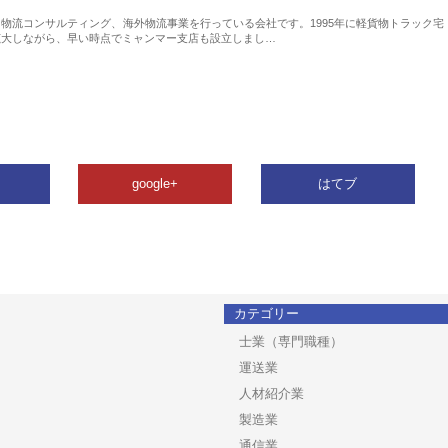
物流コンサルティング、海外物流事業を行っている会社です。1995年に軽貨物トラック宅
拡大しながら、早い時点でミャンマー支店も設立しまし…
google+
はてブ
カテゴリー
士業（専門職種）
運送業
人材紹介業
製造業
通信業