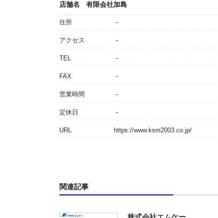
店舗名
有限会社加島
住所
－
アクセス
－
TEL
－
FAX
－
営業時間
－
定休日
－
URL
https://www.ksm2003.co.jp/
関連記事
株式会社エムケー