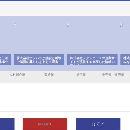
と三河
株式会社ナツハラが建設と鋲螺
株式会社メタルエースの企業サ
株式
外構空
で滋賀の暮らしを支える理由
イトが提供する充実した情報内
みを
容とは
人材紹介業
製造業
通信業
小売業・販売業
google+
はてブ