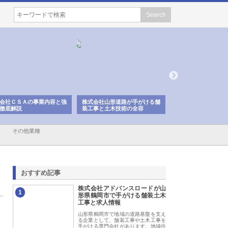
会社ＣＳＡの事業内容と強
株式会社山形道路が手がける舗
ホクシン設備株式会
徹底解説
装工事と土木技術の全容
る給排水空調消火設
績と強み
その他業種
おすすめ記事
株式会社アドバンスロードが山
1
形県鶴岡市で手がける舗装土木
工事と求人情報
山形県鶴岡市で地域の道路基盤を支え
る企業として、舗装工事や土木工事を
手がける専門会社があります。地域住