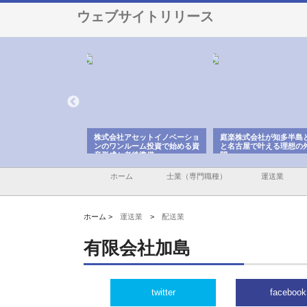
ウェブサイトリリース
ＯＮＯｃｏｍｐａｎｙ
株式会社アセットイノベーショ
庭楽株式会社が知多半島
ら広域配送を実現でき
ンのワンルーム投資で始める資
と名古屋で叶える理想の
産形成と老後準備
間
ホーム
士業（専門職種）
運送業
ホーム >
運送業
>
配送業
有限会社加島
twitter
facebook