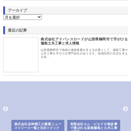
アーカイブ
最近の記事
株式会社アドバンスロードが山形県鶴岡市で手がける
舗装土木工事と求人情報
山形県鶴岡市で地域の道路基盤を支える企業として、舗装工事や
土木工事を手がける専門会社があります。地域住民の生活を支え
る道…
選ば
株式会社名神精工の最新ニュー
有限会社エム・ビルドが南多摩
有
ルの
スリリース一覧と注目トピック
で選ばれる道路舗装と土木工事
ネ