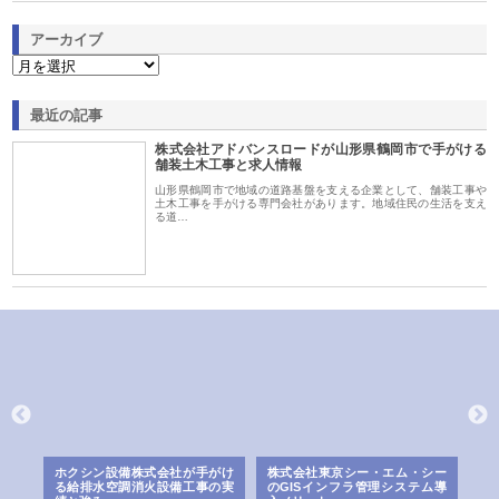
アーカイブ
最近の記事
株式会社アドバンスロードが山形県鶴岡市で手がける
舗装土木工事と求人情報
山形県鶴岡市で地域の道路基盤を支える企業として、舗装工事や
土木工事を手がける専門会社があります。地域住民の生活を支え
る道…
る舗
ホクシン設備株式会社が手がけ
株式会社東京シー・エム・シー
株
る給排水空調消火設備工事の実
のGISインフラ管理システム導
か