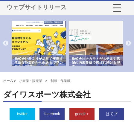
ウェブサイトリリース
ノー
株式会社耕文社が品川で実現す
株式会社ナカモトがホテルや店
株
の専
る販促物製作から配送までワン
舗の内装改修で選ばれ続ける理
れ
ストップ対応
由
強
ホーム >
小売業・販売業
>
制服・作業服
ダイワスポーツ株式会社
twitter
facebook
google+
はてブ