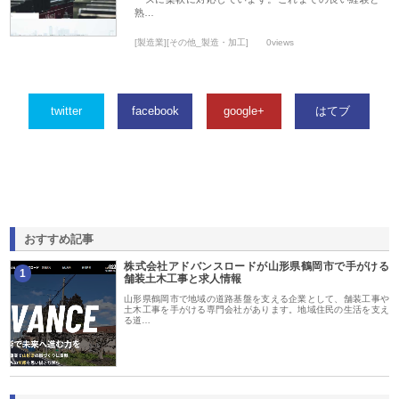
熟…
[製造業][その他_製造・加工]
0views
twitter
facebook
google+
はてブ
おすすめ記事
株式会社アドバンスロードが山形県鶴岡市で手がける
1
舗装土木工事と求人情報
山形県鶴岡市で地域の道路基盤を支える企業として、舗装工事や
土木工事を手がける専門会社があります。地域住民の生活を支え
る道…