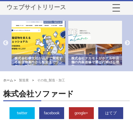
ウェブサイトリリース
株式会社ナカモトがホテルや店
株式会社スプリングエフが選ば
桑木給食株
舗の内装改修で選ばれ続ける理
れる理由とOEMアパレル製造の
ばれる手作り
由
強み
ホーム >
製造業
>
その他_製造・加工
株式会社ソファード
twitter
facebook
google+
はてブ