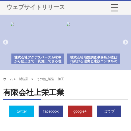
ウェブサイトリリース
シー
株式会社アクアスペースが水中
株式会社地盤調査事務所が選ば
株
ム導
から陸上まで一貫施工できる理
れ続ける理由と建設コンサルの
ス
由
強み
ホーム >
製造業
>
その他_製造・加工
有限会社上栄工業
twitter
facebook
google+
はてブ