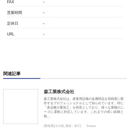
FAX
－
営業時間
－
定休日
－
URL
－
関連記事
森工業株式会社
森工業株式会社は、産業用設備の金属部品を高精度に製
作するプロフェッショナルとして知られています。特に
「多品種少量加工」を得意としており、様々な業種のニ
ーズに柔軟に対応しています。これまでの長い経験と
熟…
[製造業][その他_製造・加工]
0views