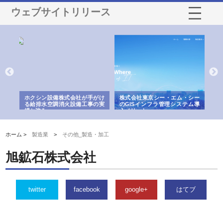
ウェブサイトリリース
る舗
ホクシン設備株式会社が手がけ
株式会社東京シー・エム・シー
株
る給排水空調消火設備工事の実
のGISインフラ管理システム導
か
績と強み
入メリット
由
ホーム >
製造業
>
その他_製造・加工
旭鉱石株式会社
twitter
facebook
google+
はてブ