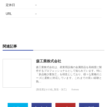
定休日
－
URL
－
関連記事
森工業株式会社
森工業株式会社は、産業用設備の金属部品を高精度に製
作するプロフェッショナルとして知られています。特に
「多品種少量加工」を得意としており、様々な業種のニ
ーズに柔軟に対応しています。これまでの長い経験と
熟…
[製造業][その他_製造・加工]
0views