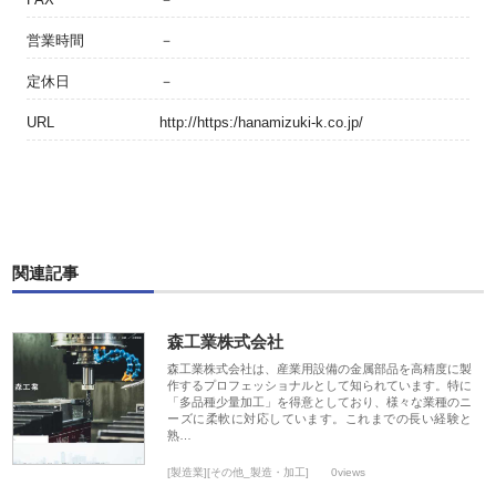
営業時間
－
定休日
－
URL
http://https:/hanamizuki-k.co.jp/
関連記事
森工業株式会社
森工業株式会社は、産業用設備の金属部品を高精度に製
作するプロフェッショナルとして知られています。特に
「多品種少量加工」を得意としており、様々な業種のニ
ーズに柔軟に対応しています。これまでの長い経験と
熟…
[製造業][その他_製造・加工]
0views