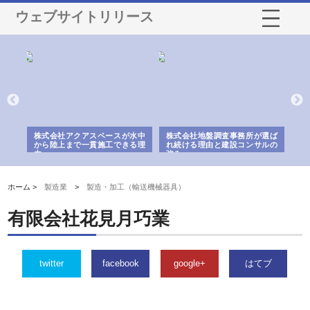
ウェブサイトリリース
シー
株式会社アクアスペースが水中
株式会社地盤調査事務所が選ば
株
ム導
から陸上まで一貫施工できる理
れ続ける理由と建設コンサルの
ス
由
強み
ホーム >
製造業
>
製造・加工（輸送機械器具）
有限会社花見月巧業
twitter
facebook
google+
はてブ