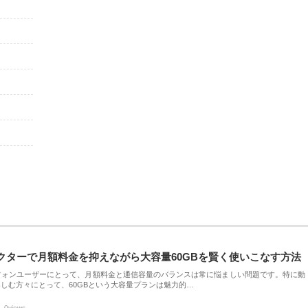
クターで月額料金を抑えながら大容量60GBを賢く使いこなす方法
フォンユーザーにとって、月額料金と通信容量のバランスは常に悩ましい問題です。特に動
しむ方々にとって、60GBという大容量プランは魅力的…
0views