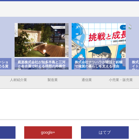
ーショ
庭楽株式会社が知多半島と三河
株式会社ナツハラが建設と鋲螺
株式
める資
と名古屋で叶える理想の外構空
で滋賀の暮らしを支える理由
イト
間
容と
人材紹介業
製造業
通信業
小売業・販売業
google+
はてブ