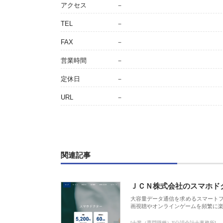
アクセス
－
TEL
－
FAX
－
営業時間
－
定休日
－
URL
－
関連記事
ＪＣＮ株式会社のスマホド
大容量データ通信を求めるスマート
画視聴やオンラインゲームを頻繁に楽
[士業（専門職種）][公認会計士事務所]