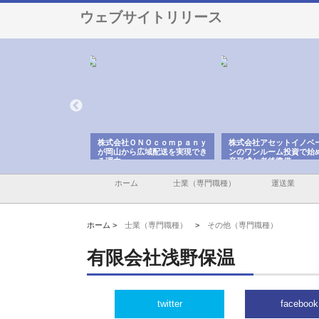
ウェブサイトリリース
翔栄が草津市で担う建
株式会社ＯＮＯｃｏｍｐａｎｙ
株式会社アセットイノベ
事の現場力と信頼性
が岡山から広域配送を実現でき
ンのワンルーム投資で始
る理由
産形成と老後準備
ホーム
士業（専門職種）
運送業
ホーム >
士業（専門職種）
>
その他（専門職種）
有限会社浅野保温
twitter
facebook