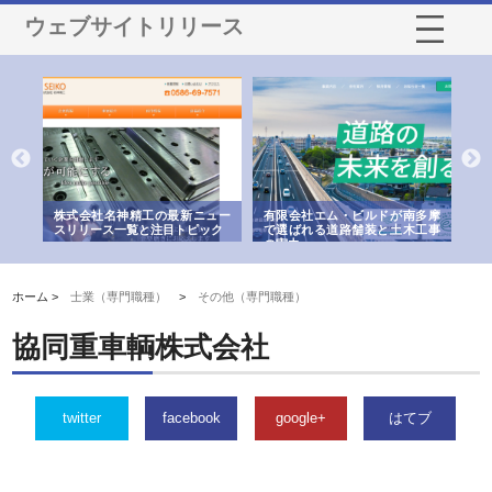
ウェブサイトリリース
選ば
株式会社名神精工の最新ニュー
有限会社エム・ビルドが南多摩
有
ルの
スリリース一覧と注目トピック
で選ばれる道路舗装と土木工事
ネ
の実力
ホーム >
士業（専門職種）
>
その他（専門職種）
協同重車輌株式会社
twitter
facebook
google+
はてブ