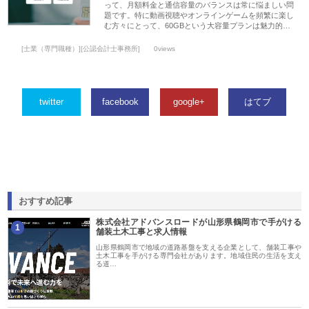
って、月額料金と通信容量のバランスは常に悩ましい問
題です。特に動画視聴やオンラインゲームを頻繁に楽し
む方々にとって、60GBという大容量プランは魅力的…
[士業（専門職種）][公認会計士事務所]
0views
twitter
facebook
google+
はてブ
おすすめ記事
株式会社アドバンスロードが山形県鶴岡市で手がける
1
舗装土木工事と求人情報
山形県鶴岡市で地域の道路基盤を支える企業として、舗装工事や
土木工事を手がける専門会社があります。地域住民の生活を支え
る道…