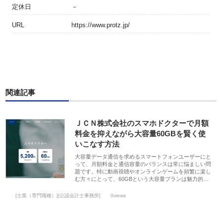
定休日
－
URL
https://www.protz.jp/
関連記事
ＪＣＮ株式会社のスマホドクターで月額
料金を抑えながら大容量60GBを賢く使
いこなす方法
大容量データ通信を求めるスマートフォンユーザーにと
って、月額料金と通信容量のバランスは常に悩ましい問
題です。特に動画視聴やオンラインゲームを頻繁に楽し
む方々にとって、60GBという大容量プランは魅力的…
[士業（専門職種）][公認会計士事務所]
0views