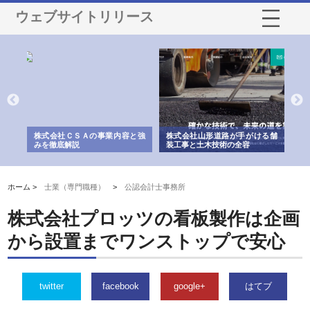
ウェブサイトリリース
と強
株式会社山形道路が手がける舗
ホクシン設備株式会社が手がけ
株
装工事と土木技術の全容
る給排水空調消火設備工事の実
のG
績と強み
入メ
ホーム >
士業（専門職種）
>
公認会計士事務所
株式会社プロッツの看板製作は企画
から設置までワンストップで安心
twitter
facebook
google+
はてブ