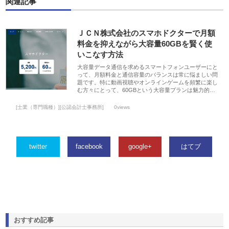
関連記事
ＪＣＮ株式会社のスマホドクターで月額
料金を抑えながら大容量60GBを賢く使
いこなす方法
大容量データ通信を求めるスマートフォンユーザーにと
って、月額料金と通信容量のバランスは常に悩ましい問
題です。特に動画視聴やオンラインゲームを頻繁に楽し
む方々にとって、60GBという大容量プランは魅力的…
[士業（専門職種）][公認会計士事務所]
0views
twitter
facebook
google+
はてブ
おすすめ記事