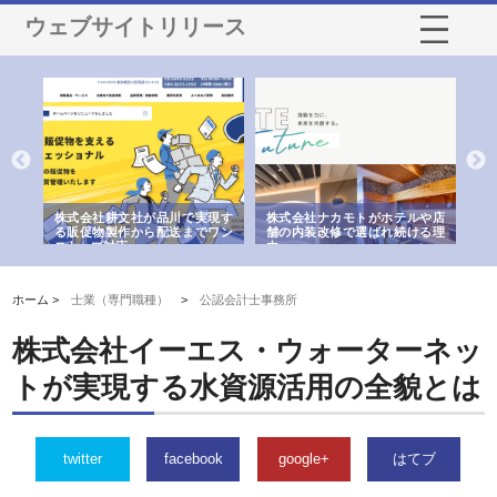
ウェブサイトリリース
ノー
株式会社耕文社が品川で実現す
株式会社ナカモトがホテルや店
株
の専
る販促物製作から配送までワン
舗の内装改修で選ばれ続ける理
れ
ストップ対応
由
強
ホーム >
士業（専門職種）
>
公認会計士事務所
株式会社イーエス・ウォーターネッ
トが実現する水資源活用の全貌とは
twitter
facebook
google+
はてブ