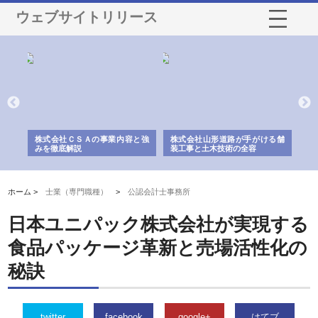
ウェブサイトリリース
業サ
株式会社ＣＳＡの事業内容と強
株式会社山形道路が手がける舗
ホ
報内
みを徹底解説
装工事と土木技術の全容
る
績
ホーム >
士業（専門職種）
>
公認会計士事務所
日本ユニパック株式会社が実現する
食品パッケージ革新と売場活性化の
秘訣
twitter
facebook
google+
はてブ