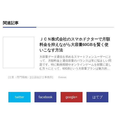
関連記事
ＪＣＮ株式会社のスマホドクターで月額
料金を抑えながら大容量60GBを賢く使
いこなす方法
大容量データ通信を求めるスマートフォンユーザーにと
って、月額料金と通信容量のバランスは常に悩ましい問
題です。特に動画視聴やオンラインゲームを頻繁に楽し
む方々にとって、60GBという大容量プランは魅力的…
[士業（専門職種）][公認会計士事務所]
0views
twitter
facebook
google+
はてブ