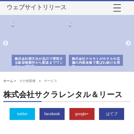
ウェブサイトリリース
ノー
株式会社耕文社が品川で実現す
株式会社ナカモトがホテルや店
株
の専
る販促物製作から配送までワン
舗の内装改修で選ばれ続ける理
れ
ストップ対応
由
強
ホーム >
その他業種
>
サービス
株式会社サクラレンタル＆リース
twitter
facebook
google+
はてブ