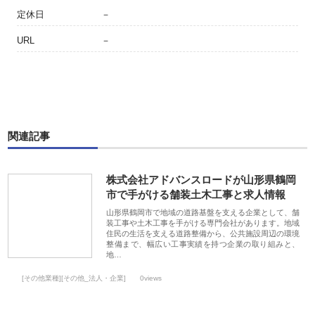
定休日
－
URL
－
関連記事
株式会社アドバンスロードが山形県鶴岡
市で手がける舗装土木工事と求人情報
山形県鶴岡市で地域の道路基盤を支える企業として、舗
装工事や土木工事を手がける専門会社があります。地域
住民の生活を支える道路整備から、公共施設周辺の環境
整備まで、幅広い工事実績を持つ企業の取り組みと、
地…
[その他業種][その他_法人・企業]
0views