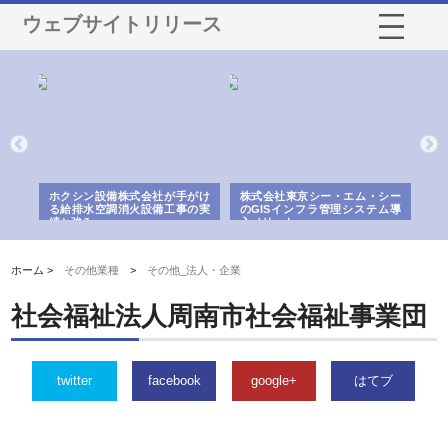
ウェブサイトリリース
る舗
ホクシン設備株式会社が手がけ
株式会社東京シー・エム・シー
株
る給排水空調消火設備工事の実
のGISインフラ管理システム導
か
績と強み
入メリット
由
ホーム >
その他業種
>
その他_法人・企業
社会福祉法人周南市社会福祉事業団
twitter
facebook
google+
はてブ