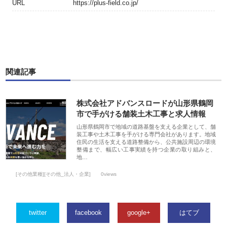
URL
https://plus-field.co.jp/
関連記事
株式会社アドバンスロードが山形県鶴岡
市で手がける舗装土木工事と求人情報
山形県鶴岡市で地域の道路基盤を支える企業として、舗
装工事や土木工事を手がける専門会社があります。地域
住民の生活を支える道路整備から、公共施設周辺の環境
整備まで、幅広い工事実績を持つ企業の取り組みと、
地…
[その他業種][その他_法人・企業]
0views
twitter
facebook
google+
はてブ