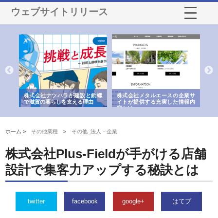
ウェブサイトリリース
三河
株式会社ナツハラが建設と鋲螺
株式会社メタルエースの企業サ
株
構空
で滋賀の暮らしを支える理由
イトが提供する充実した情報内
み
容とは
ホーム >
その他業種
>
その他_法人・企業
株式会社Plus-Fieldが手がける店舗
設計で集客力アップする秘訣とは
twitter
facebook
google+
はてブ