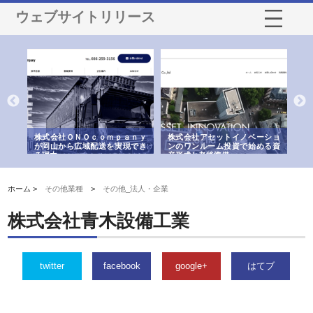
ウェブサイトリリース
う建
株式会社ＯＮＯｃｏｍｐａｎｙ
株式会社アセットイノベーショ
庭
性
が岡山から広域配送を実現でき
ンのワンルーム投資で始める資
と
る理由
産形成と老後準備
間
ホーム >
その他業種
>
その他_法人・企業
株式会社青木設備工業
twitter
facebook
google+
はてブ