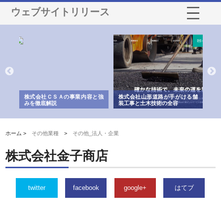
ウェブサイトリリース
業サ
株式会社ＣＳＡの事業内容と強
株式会社山形道路が手がける舗
ホ
報内
みを徹底解説
装工事と土木技術の全容
る
績
ホーム >
その他業種
>
その他_法人・企業
株式会社金子商店
twitter
facebook
google+
はてブ