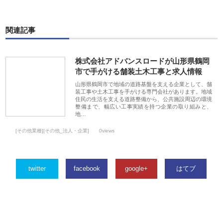
関連記事
株式会社アドバンスロードが山形県鶴岡
市で手がける舗装土木工事と求人情報
山形県鶴岡市で地域の道路基盤を支える企業として、舗
装工事や土木工事を手がける専門会社があります。地域
住民の生活を支える道路整備から、公共施設周辺の環境
整備まで、幅広い工事実績を持つ企業の取り組みと、
地…
[その他業種][その他_法人・企業]
0views
twitter
facebook
google+
はてブ