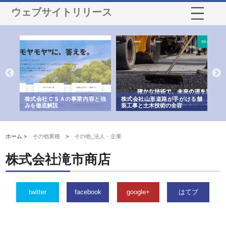
ウェブサイトリリース
業サ
株式会社ＣＳＡの事業内容と強
株式会社山形道路が手がける舗
ホ
報内
みを徹底解説
装工事と土木技術の全容
る
績
ホーム >
その他業種
>
その他_法人・企業
株式会社滝市商店
twitter
facebook
google+
はてブ