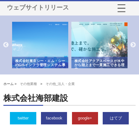
ウェブサイトリリース
がけ
株式会社東京シー・エム・シー
株式会社アクアスペースが水中
株
の実
のGISインフラ管理システム導
から陸上まで一貫施工できる理
れ
入メリット
由
強
ホーム >
その他業種
>
その他_法人・企業
株式会社海部建設
twitter
facebook
google+
はてブ