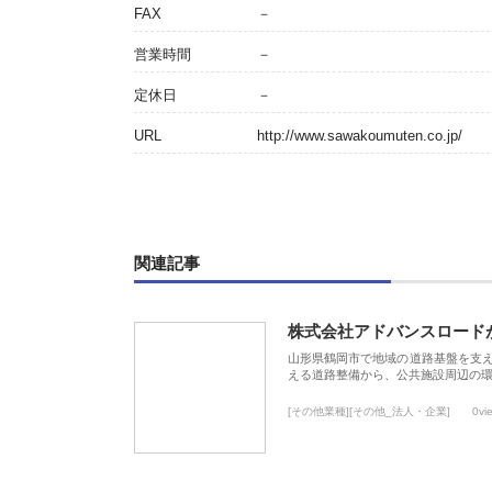
FAX
－
営業時間
－
定休日
－
URL
http://www.sawakoumuten.co.jp/
関連記事
株式会社アドバンスロード
山形県鶴岡市で地域の道路基盤を支
える道路整備から、公共施設周辺の
[その他業種][その他_法人・企業]
0vi