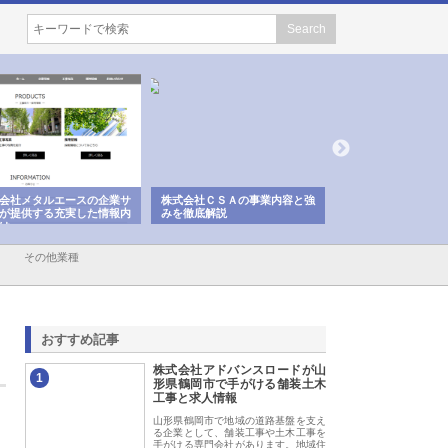
会社メタルエースの企業サ
株式会社ＣＳＡの事業内容と強
株式会社山形道路が
が提供する充実した情報内
みを徹底解説
装工事と土木技術の
は
その他業種
おすすめ記事
株式会社アドバンスロードが山
1
形県鶴岡市で手がける舗装土木
工事と求人情報
山形県鶴岡市で地域の道路基盤を支え
る企業として、舗装工事や土木工事を
手がける専門会社があります。地域住