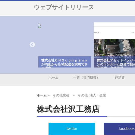
ウェブサイトリリース
翔栄が草津市で担う建
株式会社ＯＮＯｃｏｍｐａｎｙ
株式会社アセットイノベ
事の現場力と信頼性
が岡山から広域配送を実現でき
ンのワンルーム投資で始
る理由
産形成と老後準備
ホーム
士業（専門職種）
運送業
ホーム >
その他業種
>
その他_法人・企業
株式会社沢工務店
twitter
facebook