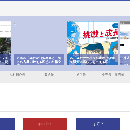
ーショ
庭楽株式会社が知多半島と三河
株式会社ナツハラが建設と鋲螺
株式
める資
と名古屋で叶える理想の外構空
で滋賀の暮らしを支える理由
イト
間
容と
人材紹介業
製造業
通信業
小売業・販売業
google+
はてブ