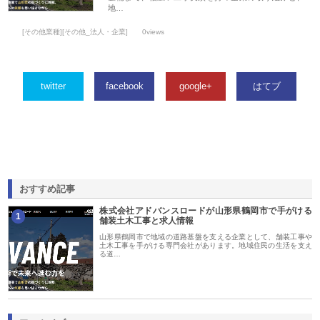
地…
[その他業種][その他_法人・企業]
0views
twitter
facebook
google+
はてブ
おすすめ記事
株式会社アドバンスロードが山形県鶴岡市で手がける
1
舗装土木工事と求人情報
山形県鶴岡市で地域の道路基盤を支える企業として、舗装工事や
土木工事を手がける専門会社があります。地域住民の生活を支え
る道…