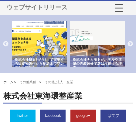
ウェブサイトリリース
ノー
株式会社耕文社が品川で実現す
株式会社ナカモトがホテルや店
株
の専
る販促物製作から配送までワン
舗の内装改修で選ばれ続ける理
れ
ストップ対応
由
強
ホーム >
その他業種
>
その他_法人・企業
株式会社東海環整産業
twitter
facebook
google+
はてブ