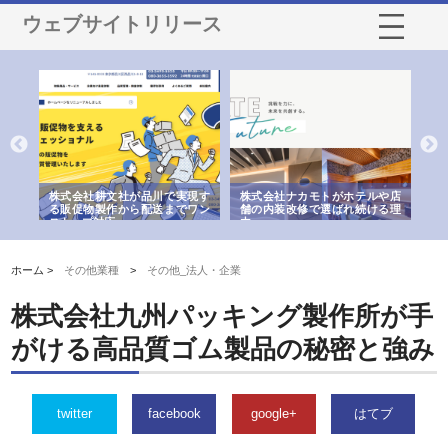
ウェブサイトリリース
ノー
株式会社耕文社が品川で実現す
株式会社ナカモトがホテルや店
株
の専
る販促物製作から配送までワン
舗の内装改修で選ばれ続ける理
れ
ストップ対応
由
強
ホーム >
その他業種
>
その他_法人・企業
株式会社九州パッキング製作所が手
がける高品質ゴム製品の秘密と強み
twitter
facebook
google+
はてブ