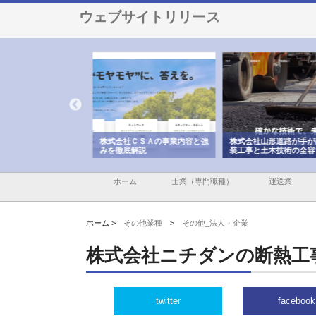
ウェブサイトリリース
メタルエースの企業サ
株式会社ＣＳＡの事業内容と強
株式会社山形道路が手が
供する充実した情報内
みを徹底解説
装工事と土木技術の全容
ホーム
士業（専門職種）
運送業
ホーム >
その他業種
>
その他_法人・企業
株式会社ニチダンの断熱工
twitter
facebook