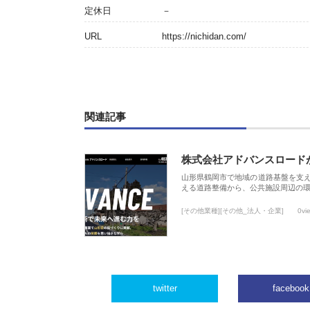
定休日
－
URL
https://nichidan.com/
関連記事
株式会社アドバンスロード
山形県鶴岡市で地域の道路基盤を支
える道路整備から、公共施設周辺の
[その他業種][その他_法人・企業]
0vi
twitter
facebook