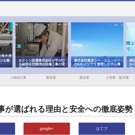
ける舗
ホクシン設備株式会社が手がけ
株式会社東京シー・エム・シー
株式
る給排水空調消火設備工事の実
のGISインフラ管理システム導
から
績と強み
入メリット
由
人材紹介業
製造業
通信業
小売業・販売業
事が選ばれる理由と安全への徹底姿勢
google+
はてブ