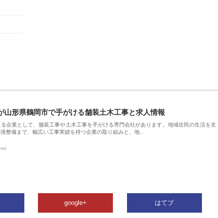
が山形県鶴岡市で手がける舗装土木工事と求人情報
える企業として、舗装工事や土木工事を手がける専門会社があります。地域住民の生活を支
環境整備まで、幅広い工事実績を持つ企業の取り組みと、地…
ews
google+
はてブ