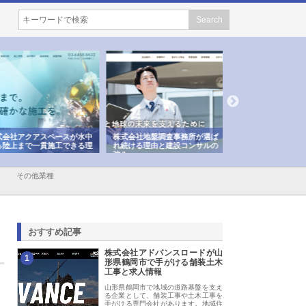
会社アクアスペースが水中
株式会社地盤調査事務所が選ば
株式会社名神精工の
陸上まで一貫施工できる理
れ続ける理由と建設コンサルの
スリリース一覧と注
強み
その他業種
おすすめ記事
株式会社アドバンスロードが山
1
形県鶴岡市で手がける舗装土木
工事と求人情報
山形県鶴岡市で地域の道路基盤を支え
る企業として、舗装工事や土木工事を
手がける専門会社があります。地域住