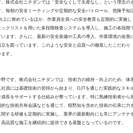
す。株式会社ニチダンでは「安全なくして生産なし」という理念の
す。毎朝の安全ミーティングや定期的な安全パトロール、危険予知
向上に努めているほか、作業員全員への安全教育も定期的に実施し
ェックリストを用いた多段階検査システムを導入し、施工の各段階
ています。さらに、最新の安全装備や工具の導入、作業環境の改善
両立を図っています。このような安全と品質への徹底したこだわり
います。
分野です。株式会社ニチダンでは、技術力の維持・向上のため、体
社員には基礎技術の習得から始まり、OJTを通じた実践的なスキ
な成長をサポートする仕組みが整っています。特に熟練技術者から
期的な技術共有会議などを通じて、暗黙知を含めた技術の伝承に力
に関する研修も定期的に実施し、業界の最新動向にも常にアンテナ
、高品質な施工を継続的に提供できる基盤となっているのです。