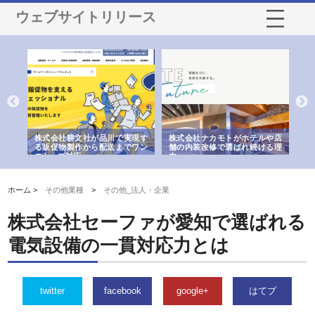
ウェブサイトリリース
ノー
株式会社耕文社が品川で実現す
株式会社ナカモトがホテルや店
株
の専
る販促物製作から配送までワン
舗の内装改修で選ばれ続ける理
れ
ストップ対応
由
強
ホーム >
その他業種
>
その他_法人・企業
株式会社セーファが愛知で選ばれる
電気設備の一貫対応力とは
twitter
facebook
google+
はてブ