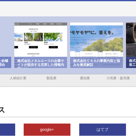
と鋲螺
株式会社メタルエースの企業サ
株式会社ＣＳＡの事業内容と強
株式
理由
イトが提供する充実した情報内
みを徹底解説
装工
容とは
人材紹介業
製造業
通信業
小売業・販売業
ス
google+
はてブ