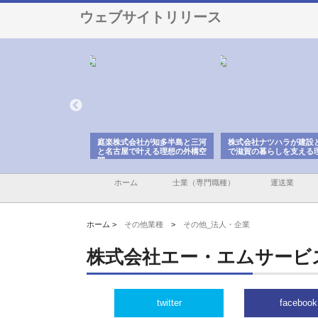
ウェブサイトリリース
アセットイノベーショ
庭楽株式会社が知多半島と三河
株式会社ナツハラが建設
ルーム投資で始める資
と名古屋で叶える理想の外構空
で滋賀の暮らしを支える
老後準備
間
ホーム
士業（専門職種）
運送業
ホーム >
その他業種
>
その他_法人・企業
株式会社エー・エムサービ
twitter
facebook