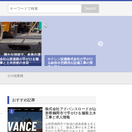
会社山形道路が手がける舗
ホクシン設備株式会社が手がけ
株式会社東京シー・
事と土木技術の全容
る給排水空調消火設備工事の実
のGISインフラ管理
績と強み
入メリット
その他業種
おすすめ記事
株式会社アドバンスロードが山
1
形県鶴岡市で手がける舗装土木
工事と求人情報
山形県鶴岡市で地域の道路基盤を支え
る企業として、舗装工事や土木工事を
手がける専門会社があります。地域住