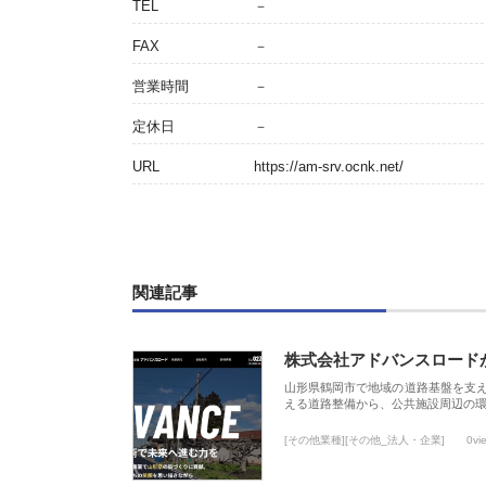
TEL
－
FAX
－
営業時間
－
定休日
－
URL
https://am-srv.ocnk.net/
関連記事
株式会社アドバンスロード
山形県鶴岡市で地域の道路基盤を支
える道路整備から、公共施設周辺の
[その他業種][その他_法人・企業]
0vi