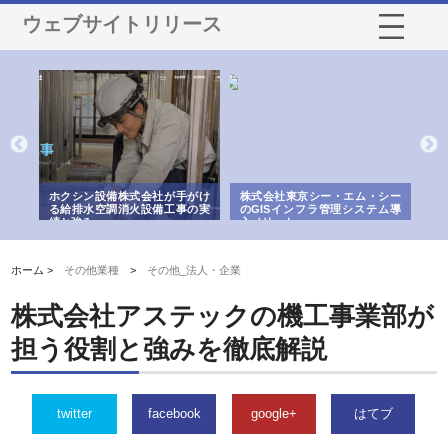
ウェブサイトリリース
る舗
ホクシン設備株式会社が手がけ
株式会社東京シー・エム・シー
株
る給排水空調消火設備工事の実
のGISインフラ管理システム導
か
績と強み
入メリット
由
ホーム >
その他業種
>
その他_法人・企業
株式会社アステックの機工事業部が
担う役割と強みを徹底解説
twitter
facebook
google+
はてブ