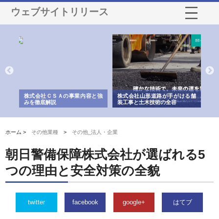
ウェブサイトリリース
業サ
株式会社ＣＳＡの事業内容と強
株式会社山形道路が手がける舗
ホ
報内
みを徹底解説
装工事と土木技術の全容
る
績
ホーム >
その他業種
>
その他_法人・企業
朝日警備保障株式会社が選ばれる5
つの理由と安全対策の全貌
twitter
facebook
google+
はてブ