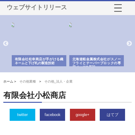
ウェブサイトリリース
多摩
有限会社松幸商店が手がける織
北海道軽金属株式会社がスノー
株
工事
ネームと下げ札の製造技術
フライとテーパーブロックの専
る
用ページを新設
ス
ホーム >
その他業種
>
その他_法人・企業
有限会社小松商店
twitter
facebook
google+
はてブ