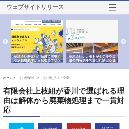
ウェブサイトリリース
ノー
株式会社耕文社が品川で実現す
株式会社ナカモトがホテルや店
株
の専
る販促物製作から配送までワン
舗の内装改修で選ばれ続ける理
れ
ストップ対応
由
強
ホーム >
その他業種
>
その他_法人・企業
有限会社上枝組が香川で選ばれる理
由は解体から廃棄物処理まで一貫対
応
twitter
facebook
google+
はてブ