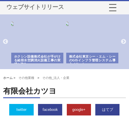
ウェブサイトリリース
る舗
ホクシン設備株式会社が手がけ
株式会社東京シー・エム・シー
株
る給排水空調消火設備工事の実
のGISインフラ管理システム導
か
績と強み
入メリット
由
ホーム >
その他業種
>
その他_法人・企業
有限会社カツヨ
twitter
facebook
google+
はてブ