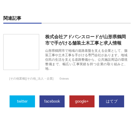
関連記事
株式会社アドバンスロードが山形県鶴岡
市で手がける舗装土木工事と求人情報
山形県鶴岡市で地域の道路基盤を支える企業として、舗
装工事や土木工事を手がける専門会社があります。地域
住民の生活を支える道路整備から、公共施設周辺の環境
整備まで、幅広い工事実績を持つ企業の取り組みと、
地…
[その他業種][その他_法人・企業]
0views
twitter
facebook
google+
はてブ