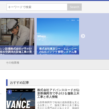
シン設備株式会社が手がけ
株式会社東京シー・エム・シー
株式会社アクアスペ
排水空調消火設備工事の実
のGISインフラ管理システム導
から陸上まで一貫施
強み
入メリット
由
その他業種
おすすめ記事
株式会社アドバンスロードが山
1
形県鶴岡市で手がける舗装土木
工事と求人情報
山形県鶴岡市で地域の道路基盤を支え
る企業として、舗装工事や土木工事を
手がける専門会社があります。地域住