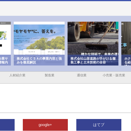
企業サ
株式会社ＣＳＡの事業内容と強
株式会社山形道路が手がける舗
ホク
情報内
みを徹底解説
装工事と土木技術の全容
る給
績と
人材紹介業
製造業
通信業
小売業・販売業
google+
はてブ