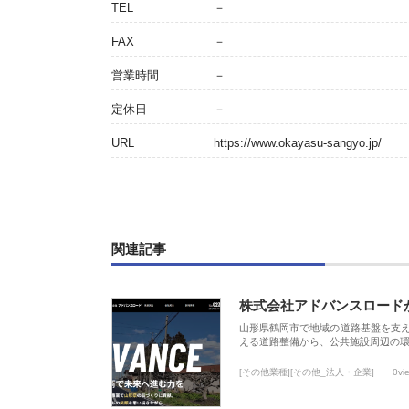
TEL
－
FAX
－
営業時間
－
定休日
－
URL
https://www.okayasu-sangyo.jp/
関連記事
株式会社アドバンスロード
山形県鶴岡市で地域の道路基盤を支
える道路整備から、公共施設周辺の
[その他業種][その他_法人・企業]
0vi