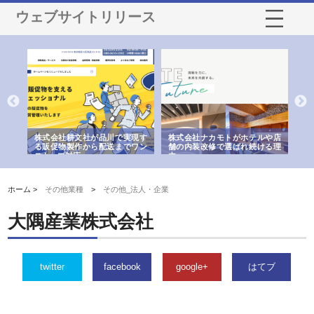
ウェブサイトリリース
ノー
株式会社耕文社が品川で実現す
株式会社ナカモトがホテルや店
株
の専
る販促物製作から配送までワン
舗の内装改修で選ばれ続ける理
れ
ストップ対応
由
強
ホーム >
その他業種
>
その他_法人・企業
大隅産業株式会社
twitter
facebook
google+
はてブ