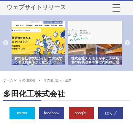
ウェブサイトリリース
ノー
株式会社耕文社が品川で実現す
株式会社ナカモトがホテルや店
株
の専
る販促物製作から配送までワン
舗の内装改修で選ばれ続ける理
れ
ストップ対応
由
強
ホーム >
その他業種
>
その他_法人・企業
多田化工株式会社
twitter
facebook
google+
はてブ