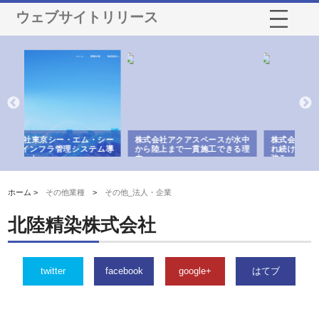
ウェブサイトリリース
・シー
株式会社アクアスペースが水中
株式会社地盤調査事務所が選ば
テム導
から陸上まで一貫施工できる理
れ続ける理由と建設コンサルの
由
強み
ホーム >
その他業種
>
その他_法人・企業
北陸精染株式会社
twitter
facebook
google+
はてブ