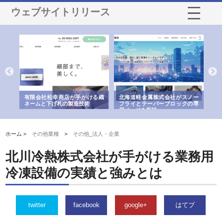
ウェブサイトリリース
多摩
有限会社松幸商店が手がける織
北海道軽金属株式会社がスノー
株
工事
ネームと下げ札の製造技術
フライとテーパーブロックの専
る
用ページを新設
ス
ホーム >
その他業種
>
その他_法人・企業
北川冷熱株式会社が手がける業務用
冷凍設備の実績と強みとは
twitter
facebook
google+
はてブ