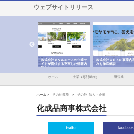
ウェブサイトリリース
ナツハラが建設と鋲螺
株式会社メタルエースの企業サ
株式会社ＣＳＡの事業内
暮らしを支える理由
イトが提供する充実した情報内
みを徹底解説
容とは
ホーム
士業（専門職種）
運送業
ホーム >
その他業種
>
その他_法人・企業
化成品商事株式会社
twitter
facebook