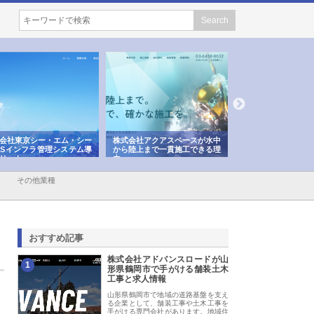
会社東京シー・エム・シー
株式会社アクアスペースが水中
株式会社地盤調査事
ISインフラ管理システム導
から陸上まで一貫施工できる理
れ続ける理由と建設
リット
由
強み
その他業種
おすすめ記事
株式会社アドバンスロードが山
1
形県鶴岡市で手がける舗装土木
工事と求人情報
山形県鶴岡市で地域の道路基盤を支え
る企業として、舗装工事や土木工事を
手がける専門会社があります。地域住