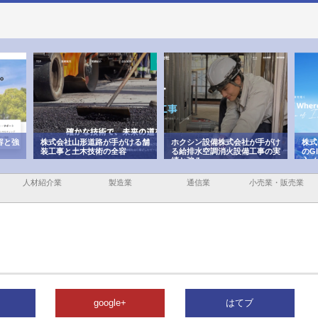
容と強
株式会社山形道路が手がける舗
ホクシン設備株式会社が手がけ
株式
装工事と土木技術の全容
る給排水空調消火設備工事の実
のG
績と強み
入メ
人材紹介業
製造業
通信業
小売業・販売業
google+
はてブ