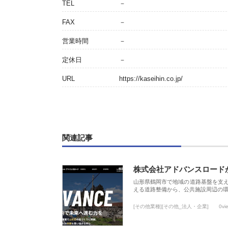
TEL
－
FAX
－
営業時間
－
定休日
－
URL
https://kaseihin.co.jp/
関連記事
株式会社アドバンスロード
山形県鶴岡市で地域の道路基盤を支
える道路整備から、公共施設周辺の
[その他業種][その他_法人・企業]
0vi