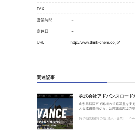
FAX
－
営業時間
－
定休日
－
URL
http://www.think-chem.co.jp/
関連記事
株式会社アドバンスロード
山形県鶴岡市で地域の道路基盤を支
える道路整備から、公共施設周辺の
[その他業種][その他_法人・企業]
0vi