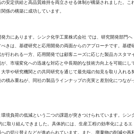
品の安定供給と高品質維持を両立させる体制が構築されました。こ
引関係の構築に成功しています。
発力にあります。シンク化学工業株式会社 では、研究開発部門へ
すべきは、基礎研究と応用開発の両面からのアプローチです。基礎
索が行われる一方、応用開発では顧客ニーズに応じた製品カスタマ
制が、市場変化への迅速な対応と中長期的な技術力向上を可能にし
、大学や研究機関との共同研究を通じて最先端の知見を取り入れる
発の積み重ねが、同社の製品ラインナップの充実と差別化につなが
と環境負荷の低減という二つの課題が突きつけられています。シン
的に取り組んできました。具体的には、生産工程の効率化によるエ
料への切り替えなどが進められています。また、廃棄物の削減や再