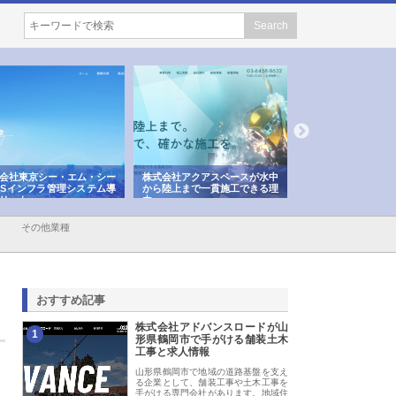
会社アクアスペースが水中
株式会社地盤調査事務所が選ば
株式会社名神精工の
陸上まで一貫施工できる理
れ続ける理由と建設コンサルの
スリリース一覧と注
強み
その他業種
おすすめ記事
株式会社アドバンスロードが山
1
形県鶴岡市で手がける舗装土木
工事と求人情報
山形県鶴岡市で地域の道路基盤を支え
る企業として、舗装工事や土木工事を
手がける専門会社があります。地域住