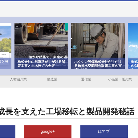
ける舗
ホクシン設備株式会社が手がけ
株式会社東京シー・エム・シー
株式
る給排水空調消火設備工事の実
のGISインフラ管理システム導
から
績と強み
入メリット
由
人材紹介業
製造業
通信業
小売業・販売業
成長を支えた工場移転と製品開発秘話
google+
はてブ