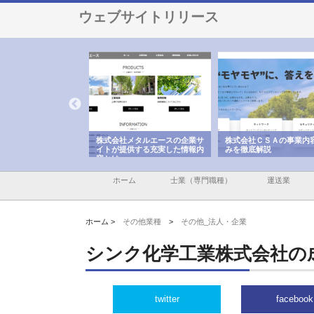
ウェブサイトリリース
メタルエースの企業サ
株式会社ＣＳＡの事業内容と強
株式会社山形道路が手が
供する充実した情報内
みを徹底解説
装工事と土木技術の全容
ホーム
士業（専門職種）
運送業
ホーム >
その他業種
>
その他_法人・企業
シンク化学工業株式会社の
twitter
facebook