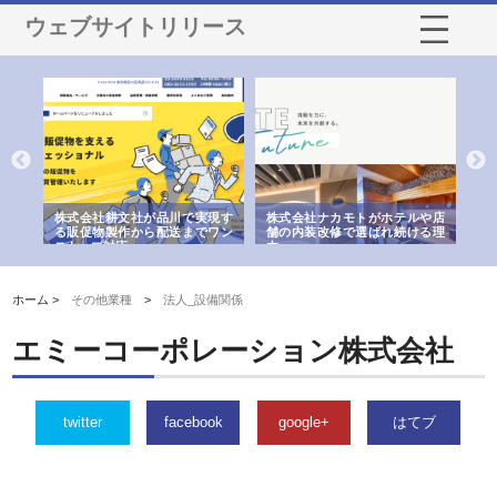
ウェブサイトリリース
ノー
株式会社耕文社が品川で実現す
株式会社ナカモトがホテルや店
株
の専
る販促物製作から配送までワン
舗の内装改修で選ばれ続ける理
れ
ストップ対応
由
強
ホーム >
その他業種
>
法人_設備関係
エミーコーポレーション株式会社
twitter
facebook
google+
はてブ