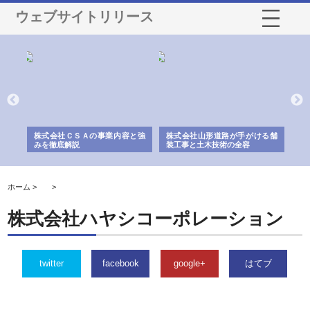
ウェブサイトリリース
業サ
株式会社ＣＳＡの事業内容と強
株式会社山形道路が手がける舗
ホ
報内
みを徹底解説
装工事と土木技術の全容
る
績
ホーム >
>
株式会社ハヤシコーポレーション
twitter
facebook
google+
はてブ